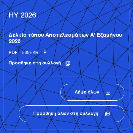
HY 2026
Δελτίο τύπου Αποτελεσμάτων Α’ Εξαμήνου
2026
PDF
539,5KB
Προσθήκη στη συλλογή
Λήψη όλων
Προσθήκη όλων στη συλλογή