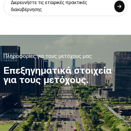
Διερευνήστε τις εταιρικές πρακτικές
διακυβέρνησης
Π
λ
η
ρ
ο
φ
ο
ρ
ί
ε
ς
γ
ι
α
τ
ο
υ
ς
μ
ε
τ
ό
χ
ο
υ
ς
μ
α
ς
Επεξηγηματικά
στοιχεία
για
τους
μετόχους.