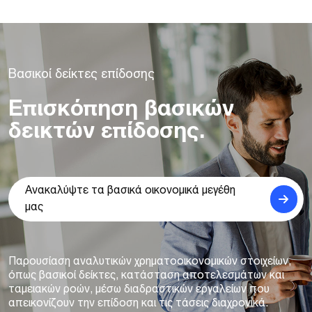
Β
α
σ
ι
κ
ο
ί
δ
ε
ί
κ
τ
ε
ς
ε
π
ί
δ
ο
σ
η
ς
Επισκόπηση
βασικών
δεικτών
επίδοσης.
Ανακαλύψτε τα βασικά οικονομικά μεγέθη
μας
Παρουσίαση
αναλυτικών
χρηματοοικονομικών
στοιχείων,
όπως
βασικοί
δείκτες,
κατάσταση
αποτελεσμάτων
και
ταμειακών
ροών,
μέσω
διαδραστικών
εργαλείων
που
απεικονίζουν
την
επίδοση
και
τις
τάσεις
διαχρονικά.