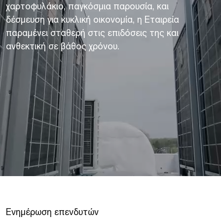
χαρτοφυλάκιο, παγκόσμια παρουσία, και
δέσμευση για κυκλική οικονομία, η Εταιρεία
παραμένει σταθερή στις επιδόσεις της και
ανθεκτική σε βάθος χρόνου.
Ε
ν
η
μ
έ
ρ
ω
σ
η
ε
π
ε
ν
δ
υ
τ
ώ
ν