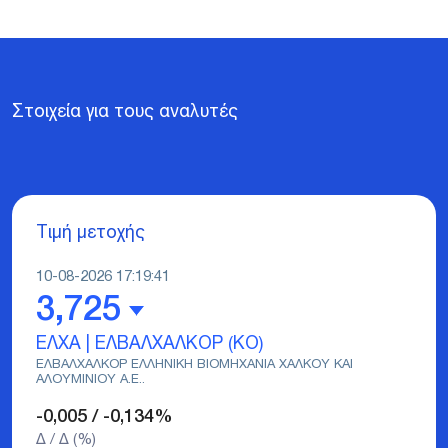
Σ
τ
ο
ι
χ
ε
ί
α
γ
ι
α
τ
ο
υ
ς
α
ν
α
λ
υ
τ
έ
ς
Τιμή μετοχής
10-08-2026 17:19:41
3,725
ΕΛΧΑ | ΕΛΒΑΛΧΑΛΚΟΡ (ΚΟ)
ΕΛΒΑΛΧΑΛΚΟΡ ΕΛΛΗΝΙΚΗ ΒΙΟΜΗΧΑΝΙΑ ΧΑΛΚΟΥ ΚΑΙ
ΑΛΟΥΜΙΝΙΟΥ Α.Ε..
-0,005
/
-0,134
%
Δ / Δ (%)