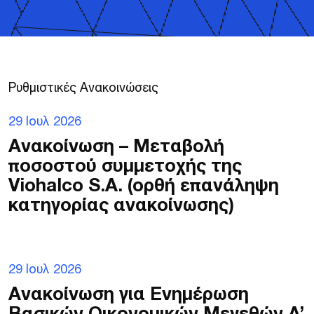
Ρ
υ
θ
μ
ι
σ
τ
ι
κ
έ
ς
Α
ν
α
κ
ο
ι
ν
ώ
σ
ε
ι
ς
29 Ιουλ 2026
Ανακοίνωση – Μεταβολή
ποσοστού συμμετοχής της
Viohalco S.A. (ορθή επανάληψη
κατηγορίας ανακοίνωσης)
29 Ιουλ 2026
Ανακοίνωση για Ενημέρωση