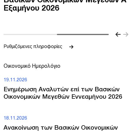
Βασικών Οικονομικών Μεγεθών A’
Εξαμήνου 2026
Ρυθμιζόμενες πληροφορίες
Ο
ι
κ
ο
ν
ο
μ
ι
κ
ό
Η
μ
ε
ρ
ο
λ
ό
γ
ι
ο
19.11.2026
Ενημέρωση Αναλυτών επί των Βασικών
Οικονομικών Μεγεθών Εννεαμήνου 2026
18.11.2026
Ανακοίνωση των Βασικών Οικονομικών