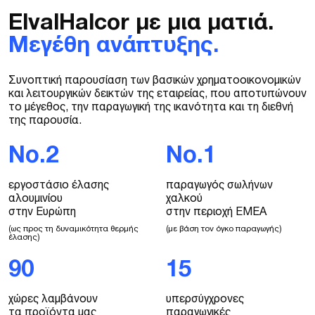
ElvalHalcor
με
μια
ματιά.
Μεγέθη
ανάπτυξης.
Συνοπτική
παρουσίαση
των
βασικών
χρηματοοικονομικών
και
λειτουργικών
δεικτών
της
εταιρείας,
που
αποτυπώνουν
το
μέγεθος,
την
παραγωγική
της
ικανότητα
και
τη
διεθνή
της
παρουσία.
No.2
No.1
εργοστάσιο έλασης
παραγωγός σωλήνων
αλουμινίου
χαλκού
στην Ευρώπη
στην
περιοχή
EMΕA
(ως προς τη δυναμικότητα θερμής
(με βάση τον όγκο παραγωγής)
έλασης)
90
15
χώρες λαμβάνουν
υπερσύγχρονες
τα προϊόντα μας
παραγωγικές