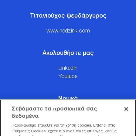
Τιτανιούχος ψευδάργυρος
www.nedzink.com
Ακολουθήστε μας
LinkedIn
Youtube
Νομικά
Σεβόμαστε τα προσωπικά σας
Όροι Χρήσης
δεδομένα
Δήλωση Επεξεργασίας Προσωπικών Δεδομένων
Παρακαλούμε επιλέξτε για τη χρήση cookies. Επίσης, στις
Διαχείριση προτιμήσεων cookie
‘Ρυθμίσεις Cookies’ έχετε πιο αναλυτικές επιλογές, καθώς