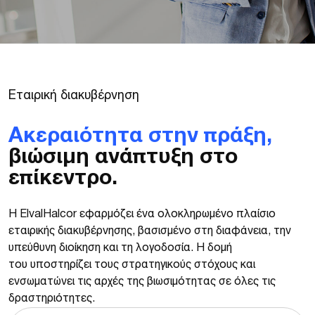
Ε
τ
α
ι
ρ
ι
κ
ή
δ
ι
α
κ
υ
β
έ
ρ
ν
η
σ
η
Ακεραιότητα στην πράξη,
βιώσιμη ανάπτυξη στο
επίκεντρο.
Η ElvalHalcor εφαρμόζει ένα ολοκληρωμένο πλαίσιο
εταιρικής διακυβέρνησης, βασισμένο στη διαφάνεια, την
υπεύθυνη διοίκηση και τη λογοδοσία.
Η δομή
του
υποστηρίζει τους στρατηγικούς στόχους και
ενσωματώνει τις αρχές της βιωσιμότητας σε όλες τις
δραστηριότητες.