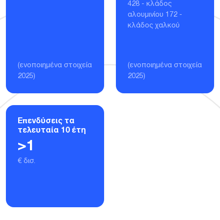
428 - κλάδος
αλουμινίου 172 -
κλάδος χαλκού
(ενοποιημένα στοιχεία
(ενοποιημένα στοιχεία
2025)
2025)
Επενδύσεις τα
τελευταία 10 έτη
>
1
€ δισ.