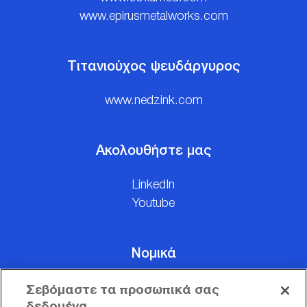
www.epirusmetalworks.com
Τιτανιούχος ψευδάργυρος
www.nedzink.com
Ακολουθήστε μας
LinkedIn
Youtube
Νομικά
Όροι Χρήσης
Σεβόμαστε τα προσωπικά σας
Δήλωση Επεξεργασίας Προσωπικών Δεδομένων